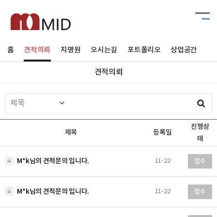
홈
견적의뢰
지명원
오시는길
포트폴리오
상업공간
주
견적의뢰
진행상
제목
등록일
태
M*k님의 견적문의 입니다.
11-22
접수
M*k님의 견적문의 입니다.
11-22
접수